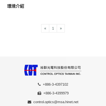
環境介紹
«
1
»
+886-3-4397102
+886-3-4399979
control.optics@msa.hinet.net