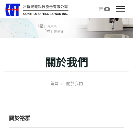
0
T
o
g
g
l
e
n
關於我們
a
v
i
g
首頁
關於我們
a
t
i
o
n
關於裕群