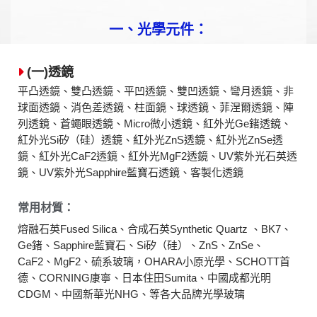
一、光學元件：
(一)透鏡
平凸透鏡、雙凸透鏡、平凹透鏡、雙凹透鏡、彎月透鏡、非
球面透鏡、消色差透鏡、柱面鏡、球透鏡、菲涅爾透鏡、陣
列透鏡、蒼蠅眼透鏡、Micro微小透鏡、紅外光Ge鍺透鏡、
紅外光Si矽（硅）透鏡、紅外光ZnS透鏡、紅外光ZnSe透
鏡、紅外光CaF2透鏡、紅外光MgF2透鏡、UV紫外光石英透
鏡、UV紫外光Sapphire藍寶石透鏡、客製化透鏡
常用材質：
熔融石英Fused Silica、合成石英Synthetic Quartz 、BK7、
Ge鍺、Sapphire藍寶石、Si矽（硅）、ZnS、ZnSe、
CaF2、MgF2、硫系玻璃，OHARA小原光學、SCHOTT首
德、CORNING康寧、日本住田Sumita、中國成都光明
CDGM、中國新華光NHG、等各大品牌光學玻璃