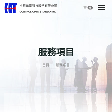
0
T
o
g
g
l
e
n
服務項目
a
v
i
首頁
服務項目
g
a
t
i
o
n