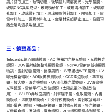
鏡片蕊取加工、玻璃切邊、玻璃鏡片研磨拋光、光學鍍膜、
玻璃CNC異型成型、玻璃噴砂加工、玻璃溝槽加工、玻璃鑽
孔加工、玻璃微孔加工、玻璃顯影蝕刻加工、陶瓷加工、壓
電材料加工、硬脆材料加工、金屬材質超精密加工、晶圓預
熱金屬均溫承載盤加工
三、鏡頭產品：
Telecentric遠心同軸鏡頭、AOI設備均光投光鏡頭、光纖投光
鏡頭、DUV雷射線路整修顯微物鏡、NdYAG雷射刻號機顯微
物鏡、雷射切割鏡頭、醫療鏡頭、UV曝邊機WEE鏡頭、UV
曝光機蒼蠅眼、AOI設備檢測鏡頭、CCD望遠鏡頭、準直鏡
頭、放大鏡、曝光機鏡頭、UV固化機光學鏡頭、UV曝邊機
光學鏡頭、雷射平行光對位鏡頭（太陽能電池模組對位
用）、UV LED非球面鏡頭、射擊瞄準鏡、色散鏡頭、內視
鏡鏡頭、溫度感知鏡頭、紅外線夜視鏡頭、雷射收發鏡組、
測距儀專用鏡頭、掃瞄器鏡頭、雷射擴束鏡頭、集光鏡頭、
光纖耦合鏡、潛望鏡、廣角鏡頭、PCB鑽頭鑽徑檢測鏡頭、