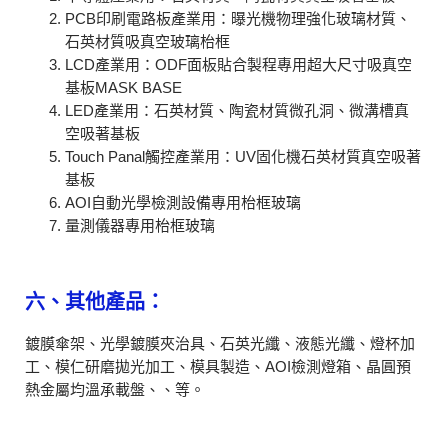
PCB印刷電路板產業用：曝光機物理強化玻璃材質、
石英材質吸真空玻璃枱框
LCD產業用：ODF面板貼合製程專用超大尺寸吸真空
基板MASK BASE
LED產業用：石英材質、陶瓷材質微孔洞、微溝槽真
空吸著基板
Touch Panal觸控產業用：UV固化機石英材質真空吸著
基板
AOI自動光學檢測設備專用枱框玻璃
量測儀器專用枱框玻璃
六、其他產品：
鍍膜傘架、光學鍍膜夾治具、石英光纖、液態光纖、燈杯加
工、模仁研磨拋光加工、模具製造、AOI檢測燈箱、晶圓預
熱金屬均溫承載盤、、等。