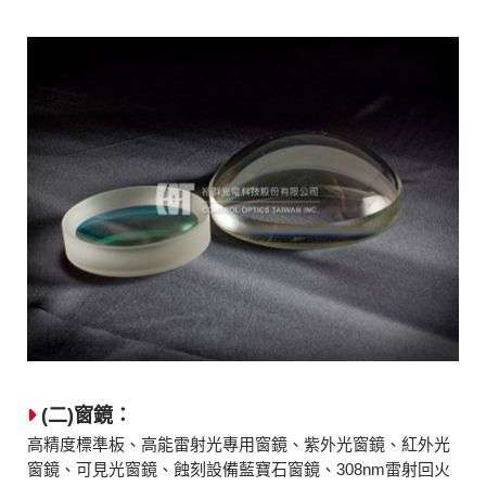
(二)窗鏡：
高精度標準板、高能雷射光專用窗鏡、紫外光窗鏡、紅外光
窗鏡、可見光窗鏡、蝕刻設備藍寶石窗鏡、308nm雷射回火