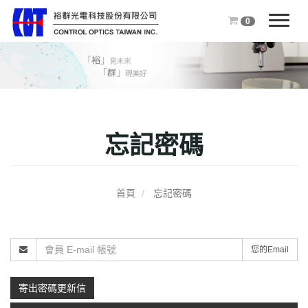
0
T
o
g
g
l
e
n
忘記密碼
a
v
i
g
首頁
忘記密碼
a
t
i
o
您的Email
n
寄出密碼更新信