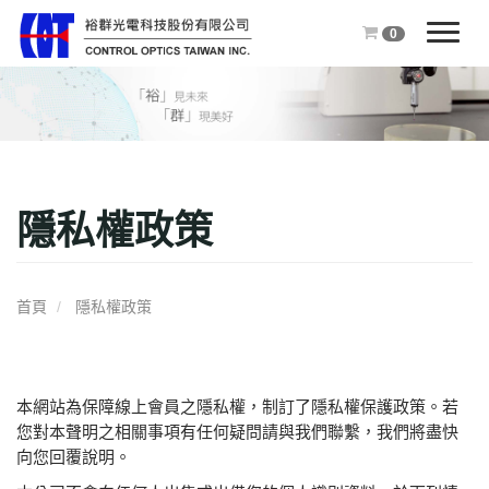
0
T
o
g
g
l
e
n
隱私權政策
a
v
i
g
首頁
隱私權政策
a
t
i
o
本網站為保障線上會員之隱私權，制訂了隱私權保護政策。若
n
您對本聲明之相關事項有任何疑問請與我們聯繫，我們將盡快
向您回覆說明。