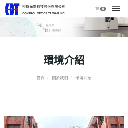
0
T
o
g
g
l
e
n
環境介紹
a
v
i
g
首頁
關於我們
環境介紹
a
t
i
o
n