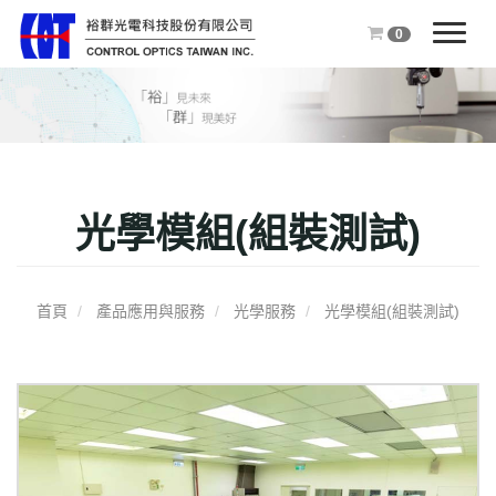
0
T
o
g
g
l
e
n
光學模組(組裝測試)
a
v
i
g
首頁
產品應用與服務
光學服務
光學模組(組裝測試)
a
t
i
o
n