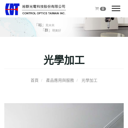
0
T
o
g
g
l
e
n
光學加工
a
v
i
g
首頁
產品應用與服務
光學加工
a
t
i
o
n