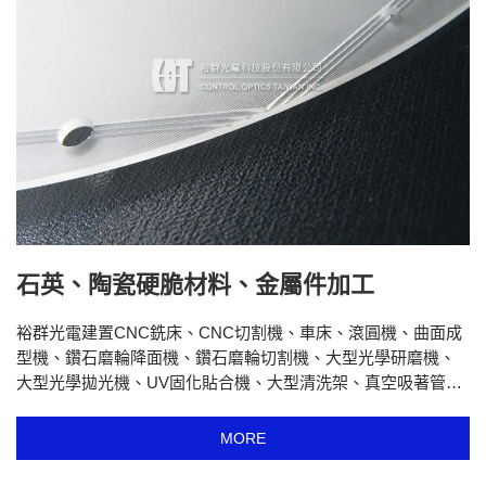
石英、陶瓷硬脆材料、金屬件加工
裕群光電建置CNC銑床、CNC切割機、車床、滾圓機、曲面成
型機、鑽石磨輪降面機、鑽石磨輪切割機、大型光學研磨機、
大型光學拋光機、UV固化貼合機、大型清洗架、真空吸著管路
組裝設備、真空管路測漏幫浦等製程設備，針對光學級石英、
陶瓷、硬脆材料、金屬件加工領域擁有多年經驗，專精超高平
MORE
坦度、超高平行度、超高面型精度、細小粗糙度的加工提供客
戶完整的技術方案。