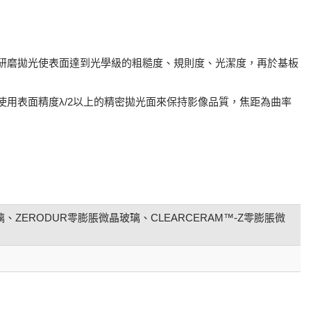
研磨拋光使表面達到光學級的粗糙度、規則度、光潔度，再於基板
用表面精度λ/2以上的精密拋光面來保持影像品質，焦距為曲率
ex耐熱玻璃、ZERODUR零膨脹微晶玻璃、CLEARCERAM™-Z零膨脹微