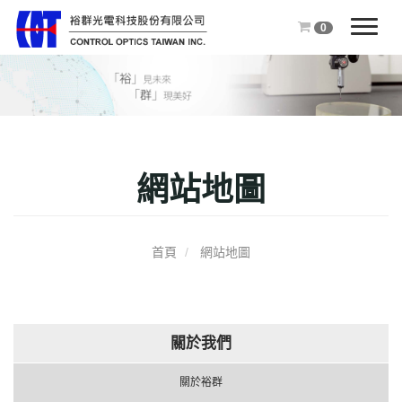
0
T
o
g
g
l
e
n
網站地圖
a
v
i
g
首頁
網站地圖
a
t
i
o
關於我們
n
關於裕群